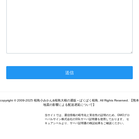
copyright © 2009-2025 桜島小みかん&桜島大根の通販～ぱくぱく桜島. All Rights Reserved. 【熊本
地震の影響による配送遅延について】
当サイトでは、通信情報の暗号化と実在性の証明のため、GMOグロ
ーバルサイン株式会社のSSLサーバ証明書を使用しております。 セ
キュアシールより、サーバ証明書の検証結果をご確認ください。