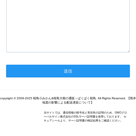
copyright © 2009-2025 桜島小みかん&桜島大根の通販～ぱくぱく桜島. All Rights Reserved. 【熊本
地震の影響による配送遅延について】
当サイトでは、通信情報の暗号化と実在性の証明のため、GMOグロ
ーバルサイン株式会社のSSLサーバ証明書を使用しております。 セ
キュアシールより、サーバ証明書の検証結果をご確認ください。