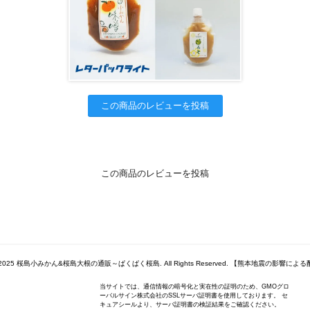
この商品のレビューを投稿
この商品のレビューを投稿
 2009-2025 桜島小みかん&桜島大根の通販～ぱくぱく桜島. All Rights Reserved. 【熊本地震の影響
当サイトでは、通信情報の暗号化と実在性の証明のため、GMOグロ
ーバルサイン株式会社のSSLサーバ証明書を使用しております。 セ
キュアシールより、サーバ証明書の検証結果をご確認ください。