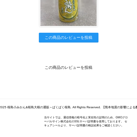
この商品のレビューを投稿
この商品のレビューを投稿
 2009-2025 桜島小みかん&桜島大根の通販～ぱくぱく桜島. All Rights Reserved. 【熊本地震の影響
当サイトでは、通信情報の暗号化と実在性の証明のため、GMOグロ
ーバルサイン株式会社のSSLサーバ証明書を使用しております。 セ
キュアシールより、サーバ証明書の検証結果をご確認ください。