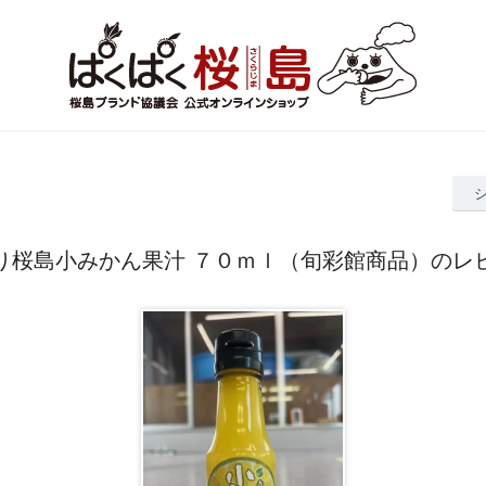
り桜島小みかん果汁 ７０ｍｌ（旬彩館商品）のレ