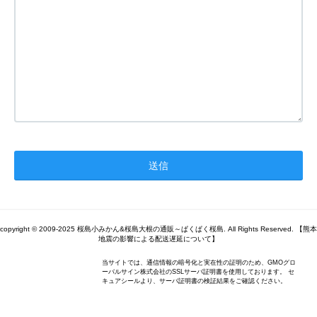
copyright © 2009-2025 桜島小みかん&桜島大根の通販～ぱくぱく桜島. All Rights Reserved. 【熊本
地震の影響による配送遅延について】
当サイトでは、通信情報の暗号化と実在性の証明のため、GMOグロ
ーバルサイン株式会社のSSLサーバ証明書を使用しております。 セ
キュアシールより、サーバ証明書の検証結果をご確認ください。