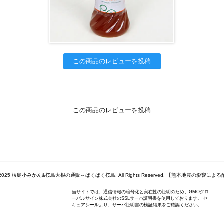
この商品のレビューを投稿
この商品のレビューを投稿
 2009-2025 桜島小みかん&桜島大根の通販～ぱくぱく桜島. All Rights Reserved. 【熊本地震の影響
当サイトでは、通信情報の暗号化と実在性の証明のため、GMOグロ
ーバルサイン株式会社のSSLサーバ証明書を使用しております。 セ
キュアシールより、サーバ証明書の検証結果をご確認ください。