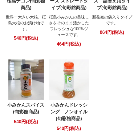
桜島デコン(旬彩館
ース ストレートタ
ス 詰替え用タイ
商品)
イプ(旬彩館商品)
プ(旬彩館商品)
世界一大きい大根、桜
桜島小みかんの美味し
新発売の袋入りタイプ
島大根のお漬け物で
さをそのまま活かした
です。
す。
フレッシュな100%ジ
864円(税込)
ュースです。
540円(税込)
464円(税込)
小みかんスパイス
小みかんドレッシ
(旬彩館商品)
ング ノンオイル
(旬彩館商品)
540円(税込)
540円(税込)