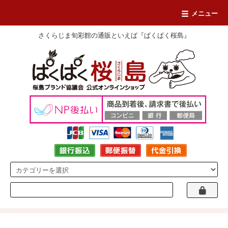
メニュー
さくらじま旬彩館の通販といえば『ぱくぱく桜島』