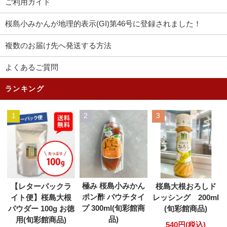
ご利用ガイド
桜島小みかんが地理的表示(GI)第46号に登録されました！
複数のお届け先へ発送する方法
よくあるご質問
ランキング
1
2
3
極み 桜島小みかん
【レターパックラ
桜島大根おろしド
ポン酢 パウチタイ
イト便】桜島大根
レッシング 200ml
プ 300ml(旬彩館商
パウダー 100g お徳
(旬彩館商品)
品)
用(旬彩館商品)
540円(税込)