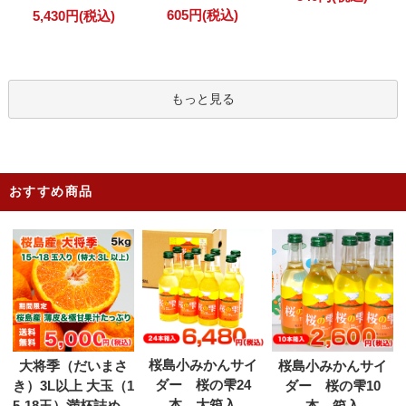
605円(税込)
5,430円(税込)
もっと見る
おすすめ商品
桜島小みかんサイ
大将季（だいまさ
桜島小みかんサイ
ダー 桜の雫24
き）3L以上 大玉（1
ダー 桜の雫10
本 大箱入
5-18玉）満杯詰め
本 箱入