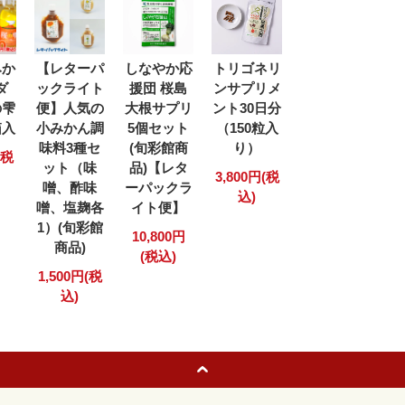
みか
【レターパ
しなやか応
トリゴネリ
ダ
ックライト
援団 桜島
ンサプリメ
の雫
便】人気の
大根サプリ
ント30日分
箱入
小みかん調
5個セット
（150粒入
味料3種セ
(旬彩館商
り）
(税
ット（味
品)【レタ
3,800円(税
噌、酢味
ーパックラ
込)
噌、塩麹各
イト便】
1）(旬彩館
10,800円
商品)
(税込)
1,500円(税
込)