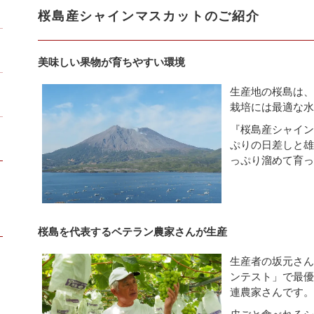
桜島産シャインマスカットのご紹介
美味しい果物が育ちやすい環境
生産地の桜島は
栽培には最適な
『桜島産シャイ
ぷりの日差しと
っぷり溜めて育
桜島を代表するベテラン農家さんが生産
生産者の坂元さ
ンテスト」で最
連農家さんです