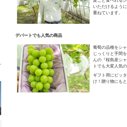
皮ごと食べれる
いただけるよう
重ねています。
に
デパートでも人気の商品
葡萄の品種をシ
じっくりと手間
んの『桜島産シ
トでも大変人気
ギフト用にピッ
け！贈り物にもと