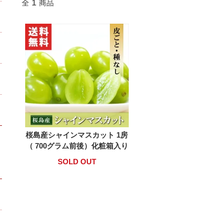
1
全
商品
桜島産シャインマスカット 1房
（ 700グラム前後）化粧箱入り
SOLD OUT