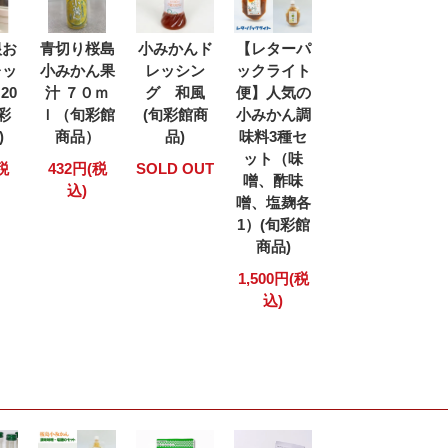
根お
青切り桜島
小みかんド
【レターパ
レッ
小みかん果
レッシン
ックライト
20
汁 ７０ｍ
グ 和風
便】人気の
旬彩
ｌ（旬彩館
(旬彩館商
小みかん調
)
商品）
品)
味料3種セ
ット（味
税
432円(税
SOLD OUT
噌、酢味
込)
噌、塩麹各
1）(旬彩館
商品)
1,500円(税
込)