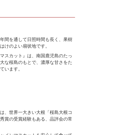
、年間を通して日照時間も長く、果樹
水はけのよい扇状地です。
ンマスカット』は、南国鹿児島のたっ
雄大な桜島のもとで、濃厚な甘さをた
っています。
んは、世界一大きい大根「桜島大根コ
優秀賞の受賞経験もある、品評会の常
。