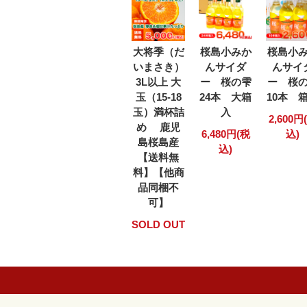
大将季（だ
桜島小みか
桜島小
いまさき）
んサイダ
んサイ
3L以上 大
ー 桜の雫
ー 桜
玉（15-18
24本 大箱
10本 
玉）満杯詰
入
2,600円
め 鹿児
6,480円(税
込)
島桜島産
込)
【送料無
料】【他商
品同梱不
可】
SOLD OUT