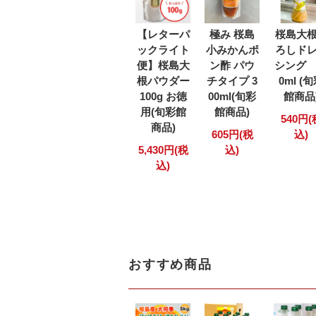
【レターパ
極み 桜島
桜島大
ックライト
小みかんポ
ろしド
便】桜島大
ン酢 パウ
シング 
根パウダー
チタイプ 3
0ml (
100g お徳
00ml(旬彩
館商品
用(旬彩館
館商品)
540円(
商品)
605円(税
込)
5,430円(税
込)
込)
おすすめ商品