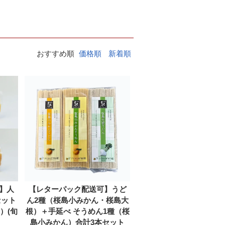
おすすめ順
価格順
新着順
】人
【レターパック配送可】うど
セット
ん2種（桜島小みかん・桜島大
）(旬
根）＋手延べ そうめん1種（桜
島小みかん）合計3本セット