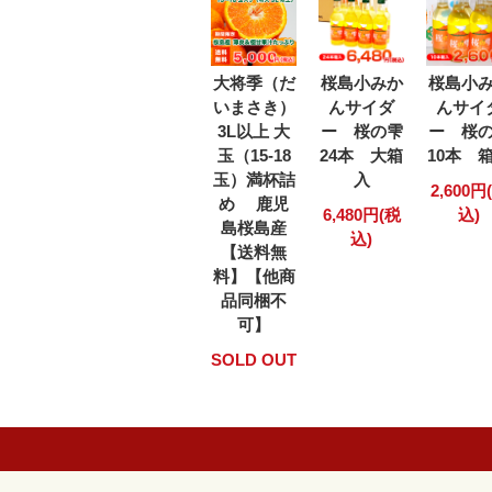
大将季（だ
桜島小みか
桜島小
いまさき）
んサイダ
んサイ
3L以上 大
ー 桜の雫
ー 桜
玉（15-18
24本 大箱
10本 
玉）満杯詰
入
2,600円
め 鹿児
6,480円(税
込)
島桜島産
込)
【送料無
料】【他商
品同梱不
可】
SOLD OUT