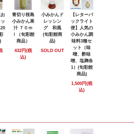
根お
青切り桜島
小みかんド
【レターパ
レッ
小みかん果
レッシン
ックライト
20
汁 ７０ｍ
グ 和風
便】人気の
旬彩
ｌ（旬彩館
(旬彩館商
小みかん調
)
商品）
品)
味料3種セ
ット（味
税
432円(税
SOLD OUT
噌、酢味
込)
噌、塩麹各
1）(旬彩館
商品)
1,500円(税
込)