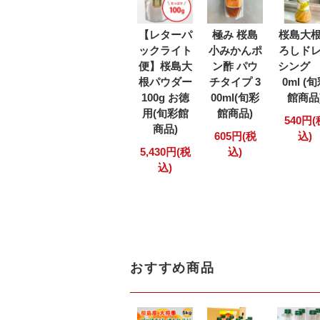
【レターパ
極み 桜島
桜島大
ックライト
小みかんポ
ろしド
便】桜島大
ン酢 パウ
シング 
根パウダー
チタイプ 3
0ml (
100g お徳
00ml(旬彩
館商品
用(旬彩館
館商品)
540円(
商品)
605円(税
込)
5,430円(税
込)
込)
おすすめ商品