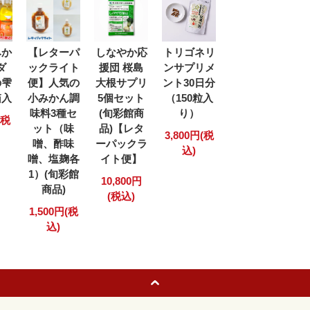
みか
【レターパ
しなやか応
トリゴネリ
ダ
ックライト
援団 桜島
ンサプリメ
の雫
便】人気の
大根サプリ
ント30日分
箱入
小みかん調
5個セット
（150粒入
味料3種セ
(旬彩館商
り）
(税
ット（味
品)【レタ
3,800円(税
噌、酢味
ーパックラ
込)
噌、塩麹各
イト便】
1）(旬彩館
10,800円
商品)
(税込)
1,500円(税
込)