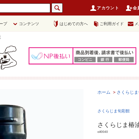
アカウント
会
ープ
コンテンツ
はじめての方へ
ご利用ガイド
メ
販
ホーム
>
さくらじま
さくらじま旬彩館
さくらじま椿油
oil0040