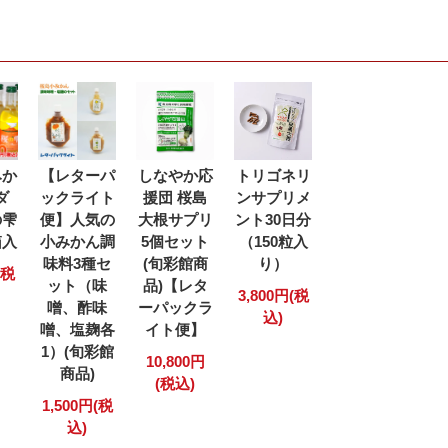
みか
【レターパ
しなやか応
トリゴネリ
ダ
ックライト
援団 桜島
ンサプリメ
の雫
便】人気の
大根サプリ
ント30日分
箱入
小みかん調
5個セット
（150粒入
味料3種セ
(旬彩館商
り）
(税
ット（味
品)【レタ
3,800円(税
噌、酢味
ーパックラ
込)
噌、塩麹各
イト便】
1）(旬彩館
10,800円
商品)
(税込)
1,500円(税
込)