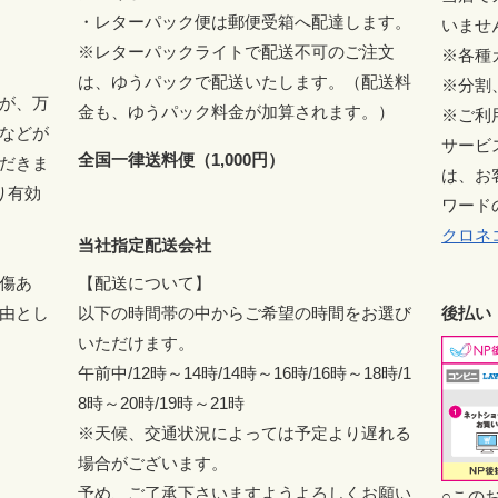
・レターパック便は郵便受箱へ配達します。
いませ
※レターパックライトで配送不可のご注文
※各種
は、ゆうパックで配送いたします。（配送料
※分割
が、万
金も、ゆうパック料金が加算されます。）
※ご利
などが
サービ
全国一律送料便（1,000円）
だきま
は、お
り有効
ワード
クロネ
当社指定配送会社
傷あ
【配送について】
由とし
以下の時間帯の中からご希望の時間をお選び
後払い
いただけます。
午前中/12時～14時/14時～16時/16時～18時/1
8時～20時/19時～21時
※天候、交通状況によっては予定より遅れる
場合がございます。
予め、ご了承下さいますようよろしくお願い
○この