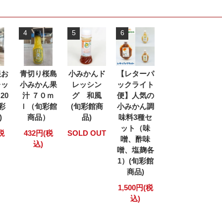
4
5
6
根お
青切り桜島
小みかんド
【レターパ
レッ
小みかん果
レッシン
ックライト
20
汁 ７０ｍ
グ 和風
便】人気の
旬彩
ｌ（旬彩館
(旬彩館商
小みかん調
)
商品）
品)
味料3種セ
ット（味
税
432円(税
SOLD OUT
噌、酢味
込)
噌、塩麹各
1）(旬彩館
商品)
1,500円(税
込)