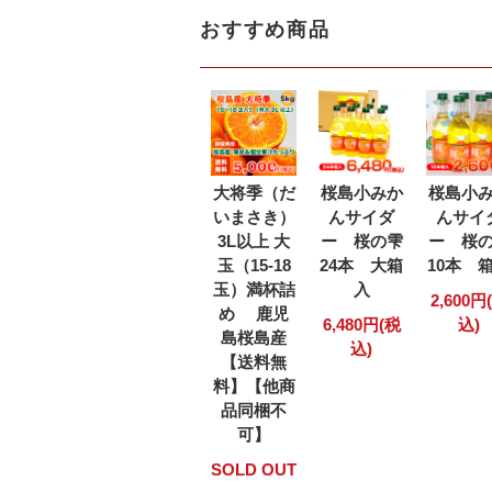
おすすめ商品
大将季（だ
桜島小みか
桜島小
いまさき）
んサイダ
んサイ
3L以上 大
ー 桜の雫
ー 桜
玉（15-18
24本 大箱
10本 
玉）満杯詰
入
2,600円
め 鹿児
6,480円(税
込)
島桜島産
込)
【送料無
料】【他商
品同梱不
可】
SOLD OUT