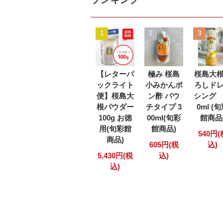
ランキング
1
2
3
【レターパ
極み 桜島
桜島大
ックライト
小みかんポ
ろしド
便】桜島大
ン酢 パウ
シング 
根パウダー
チタイプ 3
0ml (
100g お徳
00ml(旬彩
館商品
用(旬彩館
館商品)
540円(
商品)
605円(税
込)
5,430円(税
込)
込)