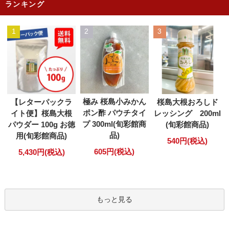
ランキング
1
2
3
極み 桜島小みかん
【レターパックラ
桜島大根おろしド
ポン酢 パウチタイ
イト便】桜島大根
レッシング 200ml
プ 300ml(旬彩館商
パウダー 100g お徳
(旬彩館商品)
品)
用(旬彩館商品)
540円(税込)
605円(税込)
5,430円(税込)
もっと見る