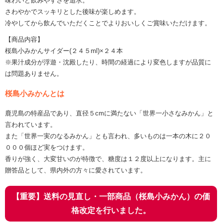
味わいと飲みやすさを追求。
さわやかでスッキリとした後味が楽しめます。
冷やしてから飲んでいただくことでよりおいしくご賞味いただけます。
【商品内容】
桜島小みかんサイダー(２４５ml)×２４本
※果汁成分が浮遊・沈殿したり、時間の経過により変色しますが品質に
は問題ありません。
桜島小みかんとは
鹿児島の特産品であり、直径５cmに満たない「世界一小さなみかん」と
言われています。
また「世界一実のなるみかん」とも言われ、多いものは一本の木に２０
０００個ほど実をつけます。
香りが強く、大変甘いのが特徴で、糖度は１２度以上になります。主に
贈答品として、県内外の方々に愛されています。
【重要】送料の見直し・一部商品（桜島小みかん）の価
格改定を行いました。