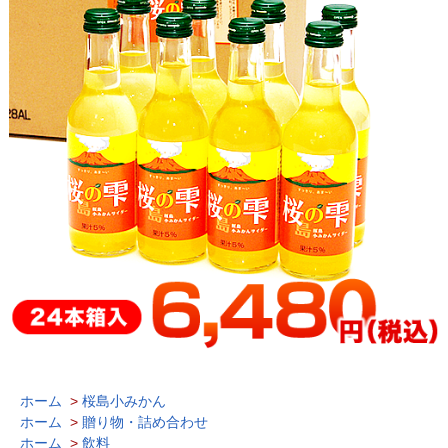
ホーム
>
桜島小みかん
ホーム
>
贈り物・詰め合わせ
ホーム
>
飲料