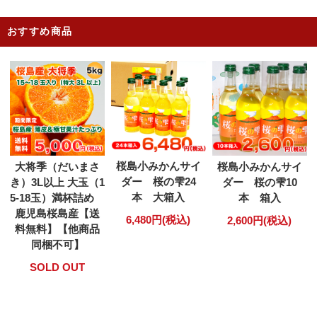
おすすめ商品
桜島小みかんサイ
大将季（だいまさ
桜島小みかんサイ
ダー 桜の雫24
き）3L以上 大玉（1
ダー 桜の雫10
本 大箱入
5-18玉）満杯詰め
本 箱入
鹿児島桜島産【送
6,480円(税込)
2,600円(税込)
料無料】【他商品
同梱不可】
SOLD OUT