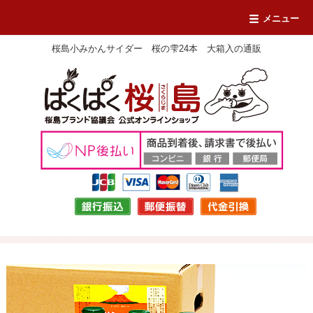
メニュー
桜島小みかんサイダー 桜の雫24本 大箱入の通販